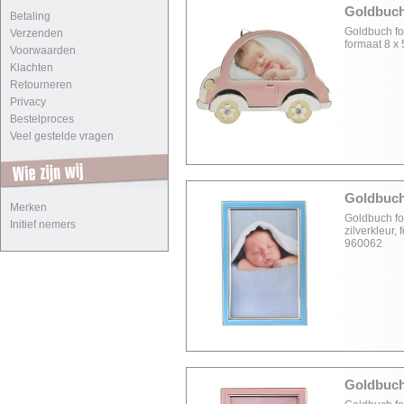
Goldbuch 
Betaling
Goldbuch fot
Verzenden
formaat 8 x
Voorwaarden
Klachten
Retourneren
Privacy
Bestelproces
Veel gestelde vragen
Goldbuch 
Merken
Goldbuch fot
Initief nemers
zilverkleur,
960062
Goldbuch 