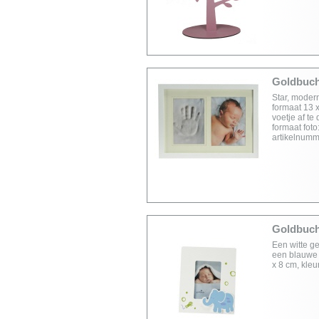
Goldbuch 
Star, modern
formaat 13 
voetje af te
formaat foto
artikelnumm
Goldbuch 
Een witte ge
een blauwe o
x 8 cm, kleu