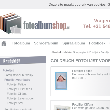
Deze site maakt gebruik van cookies.
Vragen
Tel. +31 54
Fotoalbum
Schroefalbum
Spiraalalbum
Fotoboek
U bevindt zich hier:
Startpagina
>
Fotolijst
>
Fotolijs
GOLDBUCH FOTOLIJST VOO
Fotolijst
Fotolijst Felice
Een rose of blauw baby-fotol
Fotolijst voor huwelijk
met een ...
Fotolijst voor baby
Fotolijst Felice
Fotolijst First Steps
Fotolijst Olifant
Fotolijst Levensboom
Fotolijst Star
Fotolijst Olifant
Een witte gelakte Goldbuch
Fotolijst voor vakantie