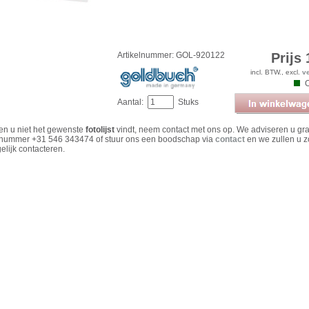
Artikelnummer: GOL-920122
Prijs 
incl. BTW., excl.
v
Aantal:
Stuks
ien u niet het gewenste
fotolijst
vindt, neem contact met ons op. We adviseren u gr
 nummer +31 546 343474 of stuur ons een boodschap via
contact
en we zullen u z
elijk contacteren.