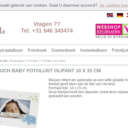
 maakt gebruik van cookies. Gaat U daarmee accoord?
Ja, cookies toe
Vragen ??
Tel. +31 546 343474
piraalalbum
Fotoboek
Gastenboek
Insteekalbum
Fotolijst
ch hier:
Startpagina
>
Fotolijst
>
Fotolijst voor baby
CH BABY FOTOLIJST OLIFANT 10 X 15 CM
Blauwe olifant als applicatie op een witte gelakte 
fotolijst geeft sfeer aan de foto van Uw kind,
Formaat foto: 10 x 15 cm.
Deze fotolijst heeft een staander zodat deze vrijsta
geplaatst kan worden.