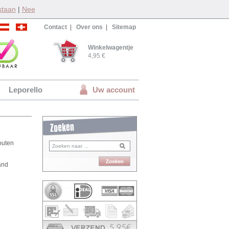
staan
|
Nee
Contact
|
Over ons
|
Sitemap
Winkelwagentje
4,95 €
Leporello
Uw account
houten
and