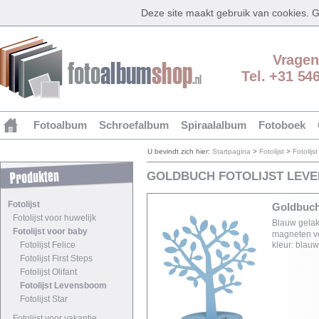
Deze site maakt gebruik van cookies.
Vragen
Tel. +31 54
Fotoalbum
Schroefalbum
Spiraalalbum
Fotoboek
U bevindt zich hier:
Startpagina
>
Fotolijst
>
Fotolijs
GOLDBUCH FOTOLIJST LEV
Fotolijst
Goldbuc
Fotolijst voor huwelijk
Blauw gelak
Fotolijst voor baby
magneten voo
Fotolijst Felice
kleur: blau
Fotolijst First Steps
Fotolijst Olifant
Fotolijst Levensboom
Fotolijst Star
Fotolijst voor vakantie