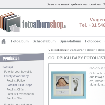
Deze site maakt gebruik van cookies.
Vragen
Tel. +31 54
Fotoalbum
Schroefalbum
Spiraalalbum
Fotoboek
U bevindt zich hier:
Startpagina
>
Fotolijst
>
Fotolijs
GOLDBUCH BABY FOTOLIJST
Fotolijst
Goldbuch 
Fotolijst voor huwelijk
Goldbuch bab
Fotolijst voor baby
drie foto�s 
Fotolijst Felice
cm, formaat 
aluminium, 
Fotolijst First Steps
Fotolijst Olifant
Fotolijst Levensboom
Fotolijst Star
Fotolijst voor vakantie