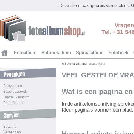
Deze site maakt gebruik van cookies.
Vragen
Tel. +31 54
Fotoalbum
Schroefalbum
Spiraalalbum
Fotoboek
U bevindt zich hier:
Startpagina
VEEL GESTELDE VR
Babyalbum
Wat is een pagina en
Baby dagboek
Huwelijksalbum
Plakmiddelen
In de artikelomschrijving spreke
Kleur pagina's vormen één blad. 
Betaling
Verzenden