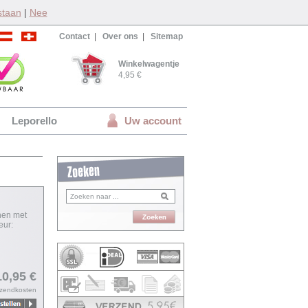
staan
|
Nee
Contact
|
Over ons
|
Sitemap
Winkelwagentje
4,95 €
Leporello
Uw account
nen met
eur:
10,95 €
rzendkosten