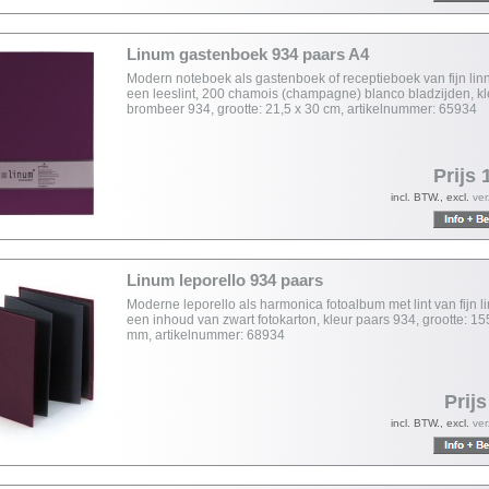
Linum gastenboek 934 paars A4
Modern noteboek als gastenboek of receptieboek van fijn lin
een leeslint, 200 chamois (champagne) blanco bladzijden, kl
brombeer 934, grootte: 21,5 x 30 cm, artikelnummer: 65934
Prijs 
incl. BTW., excl.
ve
Linum leporello 934 paars
Moderne leporello als harmonica fotoalbum met lint van fijn 
een inhoud van zwart fotokarton, kleur paars 934, grootte: 15
mm, artikelnummer: 68934
Prijs
incl. BTW., excl.
ve