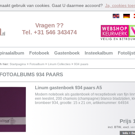
 maakt gebruik van cookies. Gaat U daarmee accoord?
Ja, cookies toe
Vragen ??
Tel. +31 546 343474
piraalalbum
Fotoboek
Gastenboek
Insteekalbum
Fotolijst
ch hier:
Startpagina
>
Fotoalbum
>
Linum Collecties
>
934 paars
 FOTOALBUMS 934 PAARS
Linum gastenboek 934 paars A5
Modern noteboek als gastenboek of receptieboek van fijn lin
een leeslint, 200 chamois (champagne) blanco bladzijden, kl
brombeer 934, grootte: 15 x 21 cm, artikelnummer: 64934
Prijs 
incl. BTW., excl.
ve