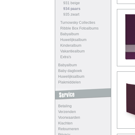
931 beige
934 paars
935 zwart
Turnowsky Collecties
Ribble Box Fotoalbums
Babyalbum
Huwelijksalbum
Kinderalbum
Vakantiealbum
Extra's
Babyalbum
Baby dagboek
Huwelijksalbum
Plakmiddelen
Betaling
Verzenden
Voorwaarden
Klachten
Retourneren
Privacy