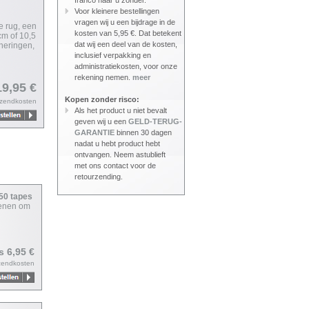
franco naar u zonder.
Voor kleinere bestellingen
vragen wij u een bijdrage in de
e rug, een
kosten van 5,95 €. Dat betekent
cm of 10,5
dat wij een deel van de kosten,
nneringen,
inclusief verpakking en
administratiekosten, voor onze
rekening nemen.
meer
19,95 €
Kopen zonder risco:
rzendkosten
Als het product u niet bevalt
geven wij u een
GELD-TERUG-
GARANTIE
binnen 30 dagen
nadat u hebt product hebt
ontvangen. Neem astublieft
met ons contact voor de
retourzending.
650 tapes
ienen om
js 6,95 €
zendkosten