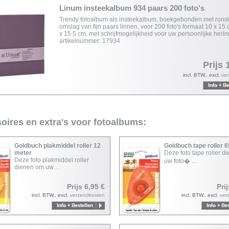
Linum insteekalbum 934 paars 200 foto's
Trendy fotoalbum als insteekalbum, boekgebonden met rond
omslag van fijn paars linnen, voor 200 foto's formaat 10 x 15 
x 15.5 cm, met schrijfmogelijkheid voor uw persoonlijke heri
artikelnummer: 17934
Prijs 
incl. BTW., excl.
ve
oires en extra's voor fotoalbums:
Goldbuch plakmiddel roller 12
Goldbuch tape roller 
meter
Deze foto tape roller d
Deze foto plakmiddel roller
uw foto� ...
dienen om uw ...
Prijs 6,95 €
Pri
incl. BTW., excl.
verzendkosten
incl. BTW., excl.
ver