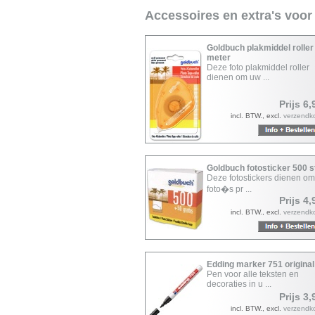
Accessoires en extra's voor
Goldbuch plakmiddel roller
meter
Deze foto plakmiddel roller
dienen om uw ...
Prijs 6,
incl. BTW., excl.
verzendk
Goldbuch fotosticker 500 
Deze fotostickers dienen o
foto�s pr ...
Prijs 4,
incl. BTW., excl.
verzendk
Edding marker 751 original
Pen voor alle teksten en
decoraties in u ...
Prijs 3,
incl. BTW., excl.
verzendk