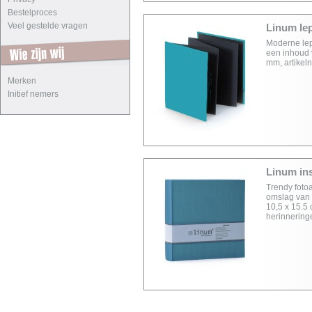
Bestelproces
Veel gestelde vragen
Linum lep
Moderne lepo
een inhoud v
mm, artike
Merken
Initief nemers
Linum ins
Trendy foto
omslag van f
10,5 x 15.5 
herinnering