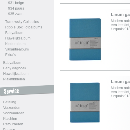
931 beige
934 paars
935 zwart
Linum ga
Modern note
Turnowsky Collecties
een leeslin
Ribble Box Fotoalbums
turquois 918
Babyalbum
Huwelijksalbum
Kinderalbum
Vakantiealbum
Extra's
Babyalbum
Baby dagboek
Huwelijksalbum
Plakmiddelen
Linum ga
Modern note
een leeslin
turquois 918
Betaling
Verzenden
Voorwaarden
Klachten
Retourneren
Privacy