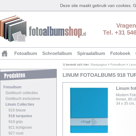
Deze site maakt gebruik van cookies.
Vragen
Tel. +31 54
Fotoalbum
Schroefalbum
Spiraalalbum
Fotoboek
U bevindt zich hier:
Startpagina
>
Fotoalbum
>
Linu
LINUM FOTOALBUMS 918 TU
Fotoalbum
Linum fo
Goldbuch collecties
Modern Foto
Goldbuch exclusieve
linnen, 80 
34 x 35 cm,
Linum Collecties
916 blauw
918 turquoise
919 grijs
921 lichtgroen
927 rood