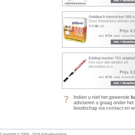
Goldbuch fotosticker 500 
Deze fotostickers dienen o
foto�s pr ...
Prijs 4,
incl. BTW., excl.
verzendk
Edding marker 751 original
Pen voor alle teksten en
decoraties in u ...
Prijs 3,
incl. BTW., excl.
verzendk
Indien u niet het gewenste
b
adviseren u graag onder het
boodschap via
contact
en we
Copyright © 2009 - 2026 Fotoalbumshop