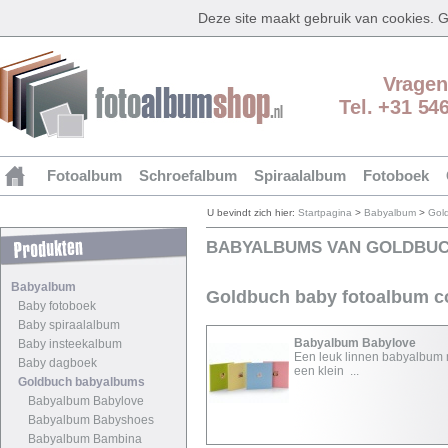
Deze site maakt gebruik van cookies.
Vragen
Tel. +31 54
Fotoalbum
Schroefalbum
Spiraalalbum
Fotoboek
U bevindt zich hier:
Startpagina
>
Babyalbum
>
Gol
BABYALBUMS VAN GOLDBU
Babyalbum
Goldbuch baby fotoalbum co
Baby fotoboek
Baby spiraalalbum
Babyalbum Babylove
Baby insteekalbum
Een leuk linnen babyalbum
Baby dagboek
een klein ...
Goldbuch babyalbums
Babyalbum Babylove
Babyalbum Babyshoes
Babyalbum Bambina