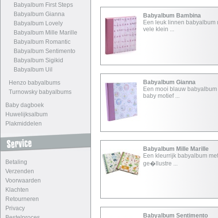
Babyalbum First Steps
Babyalbum Gianna
Babyalbum Bambina
Een leuk linnen babyalbum
Babyalbum Lovely
vele klein ...
Babyalbum Mille Marille
Babyalbum Romantic
Babyalbum Sentimento
Babyalbum Sigikid
Babyalbum Uil
Babyalbum Gianna
Henzo babyalbums
Een mooi blauw babyalbum
Turnowsky babyalbums
baby motief ...
Baby dagboek
Huwelijksalbum
Plakmiddelen
Babyalbum Mille Marille
Een kleurrijk babyalbum met
Betaling
ge�llustre ...
Verzenden
Voorwaarden
Klachten
Retourneren
Privacy
Babyalbum Sentimento
Bestelproces