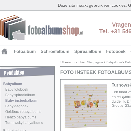
Deze site maakt gebruik van cookies.
Vragen
Tel. +31 54
Fotoalbum
Schroefalbum
Spiraalalbum
Fotoboek
U bevindt zich hier:
Startpagina
>
Babyalbum
>
Bab
FOTO INSTEEK FOTOALBUMS
Babyalbum
Turnowsk
Baby fotoboek
Een mooi vr
Baby spiraalalbum
en reli�fdru
Baby insteekalbum
duidelijk. 
Grootte: 23
Baby dagboek
Goldbuch babyalbums
Henzo babyalbums
Turnowsky babyalbums
Baby dagboek