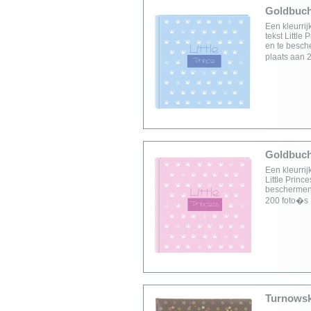
Goldbuch 
Een kleurrij
tekst Littl
en te besch
plaats aan 
Goldbuch 
Een kleurrij
Little Princ
beschermen 
200 foto�s 
Turnowsk