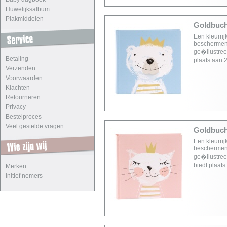
Huwelijksalbum
Plakmiddelen
Goldbuch
Een kleurri
beschermen 
ge�llustreer
Betaling
plaats aan 
Verzenden
Voorwaarden
Klachten
Retourneren
Privacy
Bestelproces
Veel gestelde vragen
Goldbuch
Een kleurri
beschermen 
ge�llustree
biedt plaat
Merken
Initief nemers