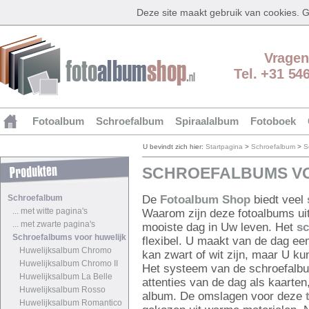
Deze site maakt gebruik van cookies.
Vragen
Tel. +31 54
Fotoalbum
Schroefalbum
Spiraalalbum
Fotoboek
U bevindt zich hier:
Startpagina
>
Schroefalbum
>
S
SCHROEFALBUMS VO
Schroefalbum
De
Fotoalbum Shop
biedt veel
... met witte pagina's
Waarom zijn deze fotoalbums ui
... met zwarte pagina's
mooiste dag in Uw leven. Het
s
Schroefalbums voor huwelijk
flexibel. U maakt van de dag ee
Huwelijksalbum Chromo
kan zwart of wit zijn, maar U k
Huwelijksalbum Chromo II
Het systeem van de schroefalbum
Huwelijksalbum La Belle
attenties van de dag als kaarte
Huwelijksalbum Rosso
album. De omslagen voor deze
Huwelijksalbum Romantico