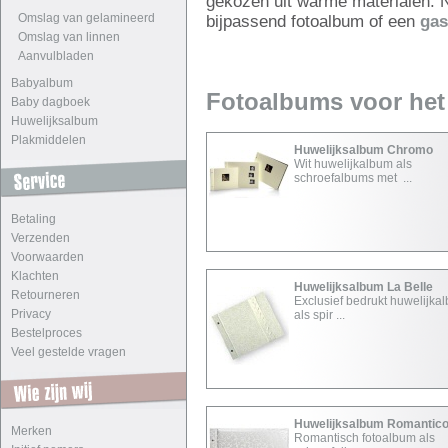
gekozen uit warme materialen. N
Omslag van gelamineerd
bijpassend fotoalbum of een
gas
Omslag van linnen
Aanvulbladen
Babyalbum
Fotoalbums voor het 
Baby dagboek
Huwelijksalbum
Plakmiddelen
Huwelijksalbum Chromo
Wit huwelijkalbum als
schroefalbums met ...
Betaling
Verzenden
Voorwaarden
Klachten
Huwelijksalbum La Belle
Retourneren
Exclusief bedrukt huwelijka
Privacy
als spir ...
Bestelproces
Veel gestelde vragen
Huwelijksalbum Romantic
Merken
Romantisch fotoalbum als