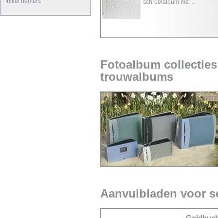
Initief nemers
schroefalbum me ...
Fotoalbum collecties
trouwalbums
Aanvulbladen voor s
Goldbuch