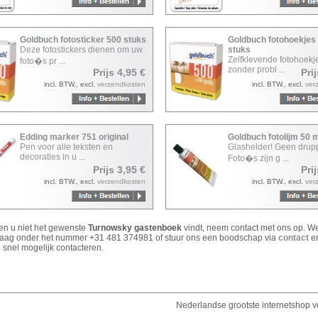
Goldbuch fotosticker 500 stuks
Goldbuch fotohoekjes
Deze fotostickers dienen om uw
stuks
Zelfklevende fotohoek
foto�s pr ...
zonder probl ...
Prijs 4,95 €
Pri
incl. BTW., excl.
verzendkosten
incl. BTW., excl.
ver
Edding marker 751 original
Goldbuch fotolijm 50 
Pen voor alle teksten en
Glashelder! Geen drupp
decoraties in u ...
Foto�s zijn g ...
Prijs 3,95 €
Pri
incl. BTW., excl.
verzendkosten
incl. BTW., excl.
ver
ien u niet het gewenste
Turnowsky gastenboek
vindt, neem contact met ons op. W
raag onder het nummer +31 481 374981 of stuur ons een boodschap via
contact
en
 snel mogelijk contacteren.
Nederlandse grootste internetshop vo