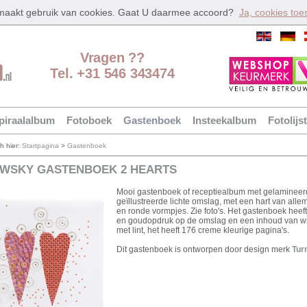
 maakt gebruik van cookies. Gaat U daarmee accoord?
Ja, cookies toe
Vragen ??
Tel. +31 546 343474
piraalalbum
Fotoboek
Gastenboek
Insteekalbum
Fotolijst
ch hier:
Startpagina
>
Gastenboek
WSKY GASTENBOEK 2 HEARTS
Mooi gastenboek of receptiealbum met gelamineer
geïllustreerde lichte omslag, met een hart van alle
en ronde vormpjes. Zie foto's. Het gastenboek heeft
en goudopdruk op de omslag en een inhoud van wi
met lint, het heeft 176 creme kleurige pagina's.
Dit gastenboek is ontworpen door design merk
Tur