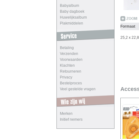
Babyalbum
Baby dagboek
Huwelijksalbum
Plakmiddelen
Formaat
25,2 x 22
Betaling
Verzenden
Voorwaarden
Klachten
Retourneren
Privacy
Bestelproces
Access
Veel gestelde vragen
Merken
Initief nemers