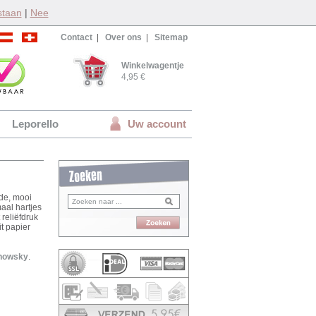
staan
|
Nee
Contact
|
Over ons
|
Sitemap
Winkelwagentje
4,95 €
Leporello
Uw account
de, mooi
maal hartjes
 reliëfdruk
t papier
nowsky
.