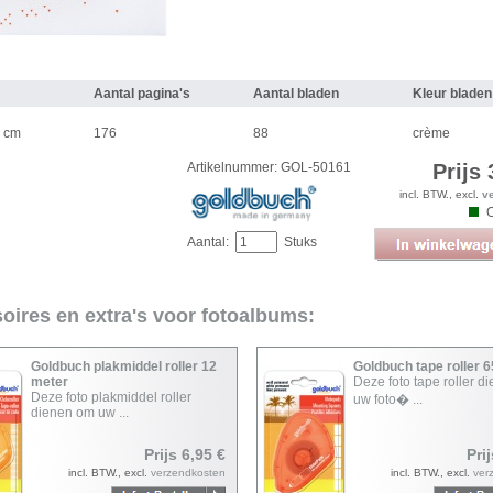
Aantal pagina's
Aantal bladen
Kleur blade
,8 cm
176
88
crème
Artikelnummer: GOL-50161
Prijs 
incl. BTW., excl.
v
Aantal:
Stuks
oires en extra's voor fotoalbums:
Goldbuch plakmiddel roller 12
Goldbuch tape roller 
meter
Deze foto tape roller d
Deze foto plakmiddel roller
uw foto� ...
dienen om uw ...
Prijs 6,95 €
Pri
incl. BTW., excl.
verzendkosten
incl. BTW., excl.
ver