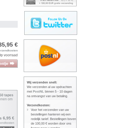
n
35,95 €
erzendkosten
Op voorraad
Wij verzenden snell:
We verzenden al uw opdrachten
met
PostNL
binnen 5 - 10 dagen
650 tapes
na ontvangst van uw betaling.
ienen om
Verzendkosten:
Voor het verzenden van uw
bestellingen hanteren wij een
js 6,95 €
redelijk tarief. Bestellingen boven
zendkosten
de 100,00 € worden door ons