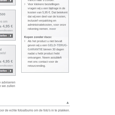
franco naar u zonder.
Voor kleinere bestellingen
vragen wij u een bijdrage in de
kosten van 5,95 €. Dat betekent
 500
dat wij een deel van de kosten,
inclusief verpakking en
jes om
administratiekosten, voor onze
js 4,95 €
rekening nemen.
meer
zendkosten
Kopen zonder risco:
Als het product u niet bevalt
geven wij u een
GELD-TERUG-
ml
GARANTIE
binnen 30 dagen
els!
nadat u hebt product hebt
ontvangen. Neem astublieft
js 4,95 €
met ons contact voor de
zendkosten
retourzending.
e adviseren
 we zullen
or de echte fotoalbums om de foto's in te plakken.