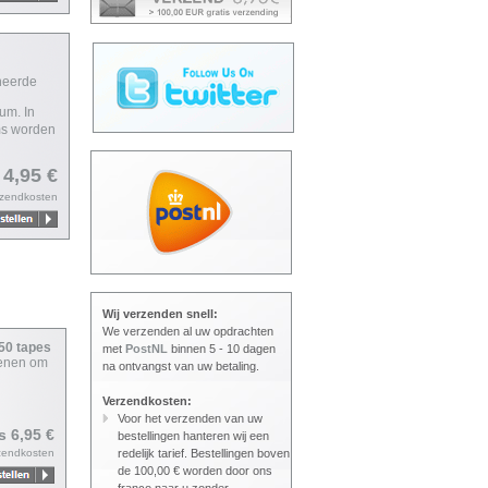
neerde
um. In
ms worden
 4,95 €
rzendkosten
Wij verzenden snell:
We verzenden al uw opdrachten
650 tapes
met
PostNL
binnen 5 - 10 dagen
ienen om
na ontvangst van uw betaling.
Verzendkosten:
Voor het verzenden van uw
js 6,95 €
bestellingen hanteren wij een
zendkosten
redelijk tarief. Bestellingen boven
de 100,00 € worden door ons