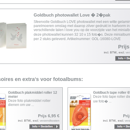
Goldbuch photowallet Love � 2�pak
Sfeervolle Goldbuch LOVE photowallet met een witte gelami
parelmoeren omslag met daarop zilver gedrukt in hartvorm in
verschillende talen I love you op de voorzijde van het minialb
deze photowallet kunnen 32 10 x 15 foto�s. Deze minialbu
per 2 stuks geleverd. Artikelnummer: GOL-16080-LOVE
Prijs
incl. BTW., excl.
ve
oires en extra's voor fotoalbums:
Goldbuch plakmiddel roller 12
Goldbuch tape roller 
meter
Deze foto tape roller d
Deze foto plakmiddel roller
uw foto� ...
dienen om uw ...
Prijs 6,95 €
Pri
incl. BTW., excl.
verzendkosten
incl. BTW., excl.
ver