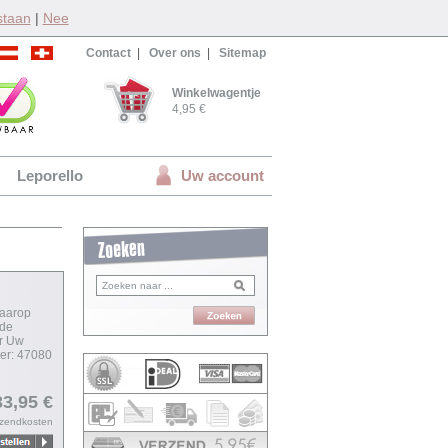
staan
|
Nee
Contact
|
Over ons
|
Sitemap
Winkelwagentje
4,95 €
Leporello
Uw account
daarop
 de
or Uw
mer: 47080
33,95 €
rzendkosten