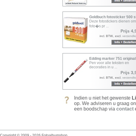
Goldbuch fotosticker 500 
Deze fotostickers dienen o
foto�s pr ...
Prijs 4,
incl. BTW., excl.
verzendk
Edding marker 751 original
Pen voor alle teksten en
decoraties in u ...
Prijs 3,
incl. BTW., excl.
verzendk
Indien u niet het gewenste
L
op. We adviseren u graag on
een boodschap via
contact
e
Copyright © 2009 - 2026 Fotoalbumshop