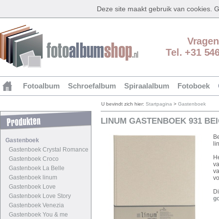
Deze site maakt gebruik van cookies.
Vragen
Tel. +31 54
Fotoalbum
Schroefalbum
Spiraalalbum
Fotoboek
U bevindt zich hier:
Startpagina
>
Gastenboek
LINUM GASTENBOEK 931 BEI
Be
Gastenboek
li
Gastenboek Crystal Romance
He
Gastenboek Croco
va
Gastenboek La Belle
va
Gastenboek linum
vo
Gastenboek Love
Di
Gastenboek Love Story
g
Gastenboek Venezia
Gastenboek You & me