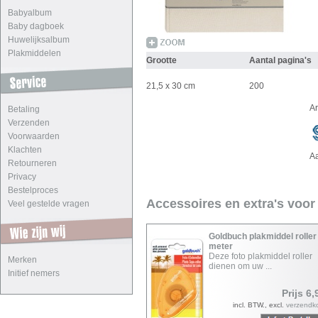
Babyalbum
Baby dagboek
Huwelijksalbum
Plakmiddelen
Grootte
Aantal pagina's
21,5 x 30 cm
200
A
Betaling
Verzenden
Voorwaarden
Klachten
A
Retourneren
Privacy
Bestelproces
Accessoires en extra's voor
Veel gestelde vragen
Goldbuch plakmiddel roller
meter
Deze foto plakmiddel roller
Merken
dienen om uw ...
Initief nemers
Prijs 6,
incl. BTW., excl.
verzendk