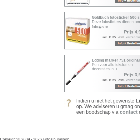
Goldbuch fotosticker 500 
Deze fotostickers dienen o
foto�s pr ...
Prijs 4,
incl. BTW., excl.
verzendk
Edding marker 751 original
Pen voor alle teksten en
decoraties in u ...
Prijs 3,
incl. BTW., excl.
verzendk
Indien u niet het gewenste
L
op. We adviseren u graag on
een boodschap via
contact
e
Copyright © 2009 - 2026 Fotoalbumshop