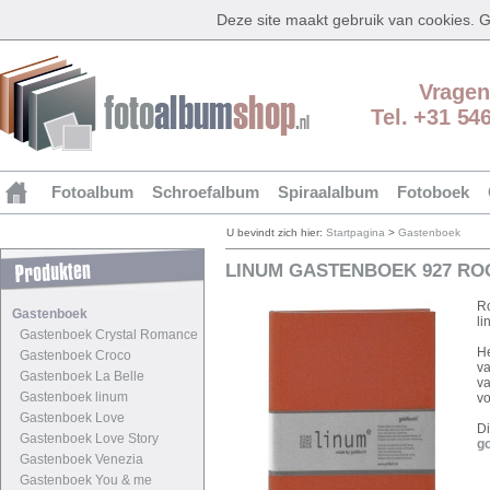
Deze site maakt gebruik van cookies.
Vragen
Tel. +31 54
Fotoalbum
Schroefalbum
Spiraalalbum
Fotoboek
U bevindt zich hier:
Startpagina
>
Gastenboek
LINUM GASTENBOEK 927 RO
Ro
Gastenboek
li
Gastenboek Crystal Romance
He
Gastenboek Croco
va
Gastenboek La Belle
va
Gastenboek linum
vo
Gastenboek Love
Di
Gastenboek Love Story
g
Gastenboek Venezia
Gastenboek You & me