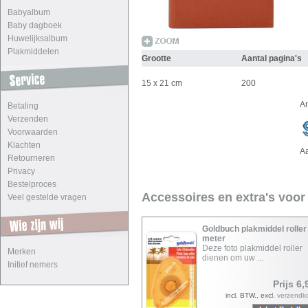
Babyalbum
Baby dagboek
Huwelijksalbum
Plakmiddelen
Grootte
Aantal pagina's
15 x 21 cm
200
A
Betaling
Verzenden
Voorwaarden
Klachten
A
Retourneren
Privacy
Bestelproces
Accessoires en extra's voor
Veel gestelde vragen
Goldbuch plakmiddel roller
meter
Deze foto plakmiddel roller
Merken
dienen om uw ...
Initief nemers
Prijs 6,
incl. BTW., excl.
verzendk