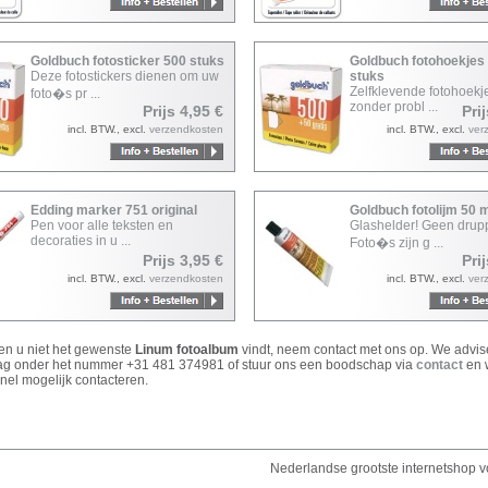
Goldbuch fotosticker 500 stuks
Goldbuch fotohoekjes
Deze fotostickers dienen om uw
stuks
Zelfklevende fotohoek
foto�s pr ...
zonder probl ...
Prijs 4,95 €
Pri
incl. BTW., excl.
verzendkosten
incl. BTW., excl.
ver
Edding marker 751 original
Goldbuch fotolijm 50 
Pen voor alle teksten en
Glashelder! Geen drupp
decoraties in u ...
Foto�s zijn g ...
Prijs 3,95 €
Pri
incl. BTW., excl.
verzendkosten
incl. BTW., excl.
ver
ien u niet het gewenste
Linum fotoalbum
vindt, neem contact met ons op. We advis
ag onder het nummer +31 481 374981 of stuur ons een boodschap via
contact
en 
nel mogelijk contacteren.
Nederlandse grootste internetshop vo