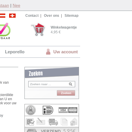
staan
|
Nee
Contact
|
Over ons
|
Sitemap
Winkelwagentje
4,95 €
Leporello
Uw account
ek van
ierdikte
van U en
oek voor uw
by