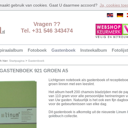
 maakt gebruik van cookies. Gaat U daarmee accoord?
Ja, cookies toe
Vragen ??
Tel. +31 546 343474
piraalalbum
Fotoboek
Gastenboek
Insteekalbum
Fotolijst
ch hier:
Startpagina
>
Gastenboek
 GASTENBOEK 921 GROEN A5
Lichtgroen noteboek als gastenboek of receptiebo
groen linnen met een leeslint.
Het album heeft 200 chamois bladzijden met de pap
van 110 gram voor alle persoonlijke herineringen 
van Uw gasten. Natuurlijk is het ook een fijn dagb
voor de gebeurtenissen van elke dag.
Dit gastenboek is afkomstig uit de nieuwste
Linum 
goldbuch
collectie.