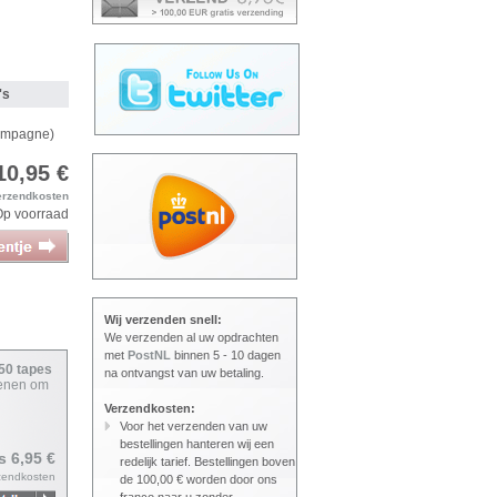
a's
ampagne)
10,95 €
erzendkosten
Op voorraad
Wij verzenden snell:
We verzenden al uw opdrachten
met
PostNL
binnen 5 - 10 dagen
650 tapes
na ontvangst van uw betaling.
ienen om
Verzendkosten:
Voor het verzenden van uw
bestellingen hanteren wij een
js 6,95 €
redelijk tarief. Bestellingen boven
zendkosten
de 100,00 € worden door ons