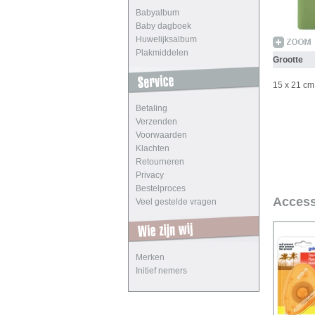
Babyalbum
Baby dagboek
Huwelijksalbum
Plakmiddelen
Grootte
15 x 21 c
Betaling
Verzenden
Voorwaarden
Klachten
Retourneren
Privacy
Bestelproces
Access
Veel gestelde vragen
Merken
Initief nemers