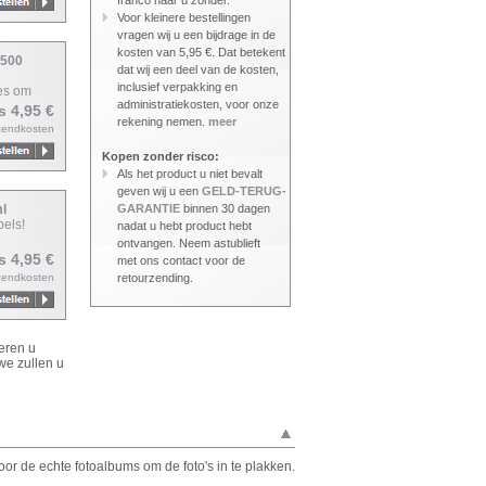
franco naar u zonder.
Voor kleinere bestellingen
vragen wij u een bijdrage in de
kosten van 5,95 €. Dat betekent
 500
dat wij een deel van de kosten,
inclusief verpakking en
jes om
administratiekosten, voor onze
js 4,95 €
rekening nemen.
meer
zendkosten
Kopen zonder risco:
Als het product u niet bevalt
geven wij u een
GELD-TERUG-
ml
GARANTIE
binnen 30 dagen
els!
nadat u hebt product hebt
ontvangen. Neem astublieft
js 4,95 €
met ons contact voor de
zendkosten
retourzending.
eren u
we zullen u
or de echte fotoalbums om de foto's in te plakken.