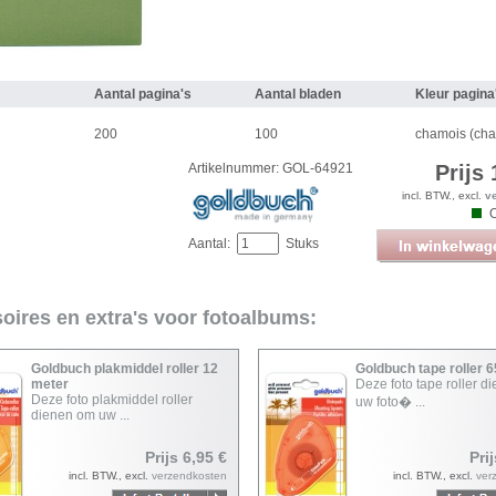
Aantal pagina's
Aantal bladen
Kleur pagin
m
200
100
chamois (ch
Artikelnummer: GOL-64921
Prijs 
incl. BTW., excl.
v
Aantal:
Stuks
oires en extra's voor fotoalbums:
Goldbuch plakmiddel roller 12
Goldbuch tape roller 
meter
Deze foto tape roller d
Deze foto plakmiddel roller
uw foto� ...
dienen om uw ...
Prijs 6,95 €
Pri
incl. BTW., excl.
verzendkosten
incl. BTW., excl.
ver