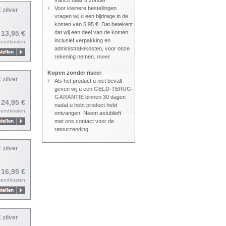
franco naar u zonder.
Voor kleinere bestellingen
 zilver
vragen wij u een bijdrage in de
kosten van 5,95 €. Dat betekent
 13,95 €
dat wij een deel van de kosten,
inclusief verpakking en
zendkosten
administratiekosten, voor onze
rekening nemen.
meer
Kopen zonder risco:
 zilver
Als het product u niet bevalt
geven wij u een
GELD-TERUG-
GARANTIE
binnen 30 dagen
 24,95 €
nadat u hebt product hebt
zendkosten
ontvangen. Neem astublieft
met ons contact voor de
retourzending.
 zilver
 16,95 €
zendkosten
 zilver