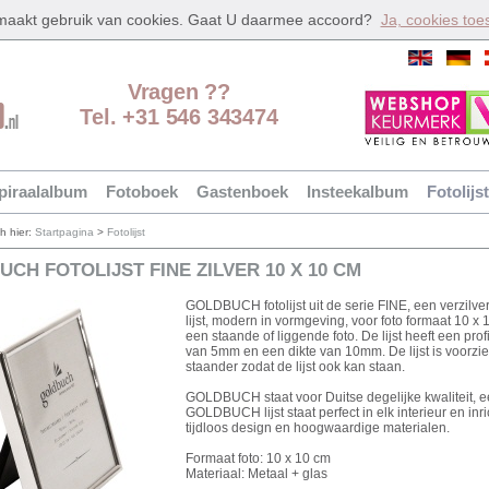
 maakt gebruik van cookies. Gaat U daarmee accoord?
Ja, cookies toe
Vragen ??
Tel. +31 546 343474
piraalalbum
Fotoboek
Gastenboek
Insteekalbum
Fotolijst
ch hier:
Startpagina
>
Fotolijst
CH FOTOLIJST FINE ZILVER 10 X 10 CM
GOLDBUCH fotolijst uit de serie FINE, een verzilv
lijst, modern in vormgeving, voor foto formaat 10 x 
een staande of liggende foto. De lijst heeft een prof
van 5mm en een dikte van 10mm. De lijst is voorzi
staander zodat de lijst ook kan staan.
GOLDBUCH staat voor Duitse degelijke kwaliteit, 
GOLDBUCH lijst staat perfect in elk interieur en inr
tijdloos design en hoogwaardige materialen.
Formaat foto: 10 x 10 cm
Materiaal: Metaal + glas