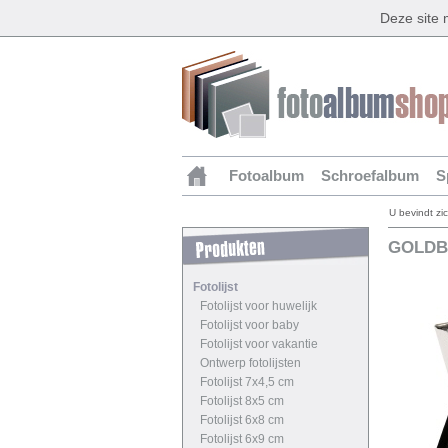
Deze site
Fotoalbum
Schroefalbum
S
U bevindt zi
GOLDBU
Fotolijst
Fotolijst voor huwelijk
Fotolijst voor baby
Fotolijst voor vakantie
Ontwerp fotolijsten
Fotolijst 7x4,5 cm
Fotolijst 8x5 cm
Fotolijst 6x8 cm
Fotolijst 6x9 cm