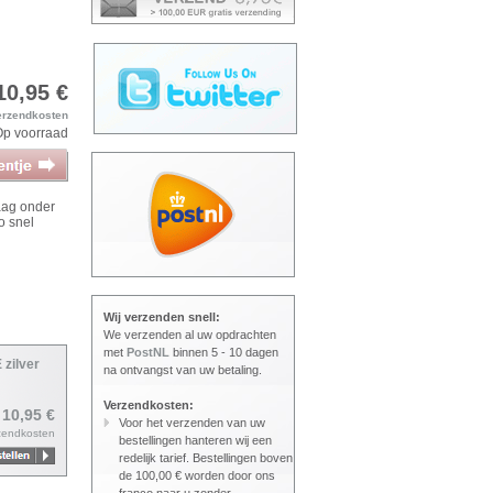
10,95 €
erzendkosten
Op voorraad
aag onder
o snel
Wij verzenden snell:
We verzenden al uw opdrachten
met
PostNL
binnen 5 - 10 dagen
 zilver
na ontvangst van uw betaling.
Verzendkosten:
 10,95 €
Voor het verzenden van uw
zendkosten
bestellingen hanteren wij een
redelijk tarief. Bestellingen boven
de 100,00 € worden door ons