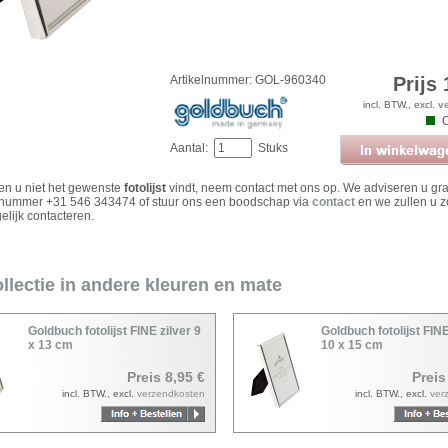
Artikelnummer: GOL-960340
Prijs 
incl. BTW., excl.
v
Aantal:
Stuks
ien u niet het gewenste
fotolijst
vindt, neem contact met ons op. We adviseren u gr
 nummer +31 546 343474 of stuur ons een boodschap via
contact
en we zullen u z
elijk contacteren.
llectie in andere kleuren en mate
Goldbuch fotolijst FINE zilver 9
Goldbuch fotolijst FINE
x 13 cm
10 x 15 cm
Preis 8,95 €
Preis
incl. BTW., excl.
verzendkosten
incl. BTW., excl.
ver