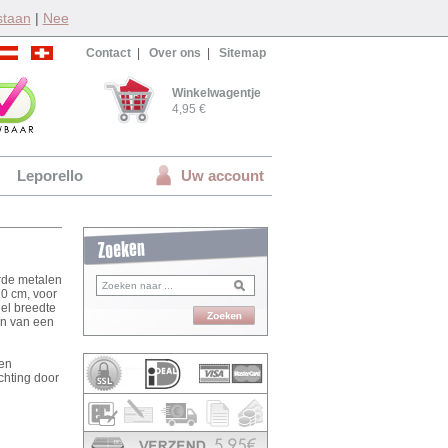
staan
|
Nee
Contact
|
Over ons
|
Sitemap
Winkelwagentje
4,95 €
Leporello
Uw account
erde metalen
10 cm, voor
iel breedte
en van een
een
ichting door