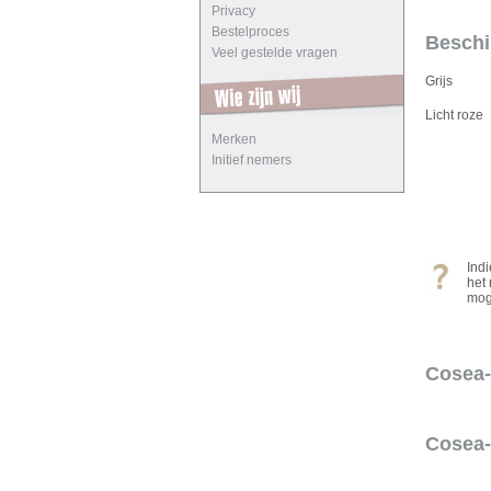
Privacy
Bestelproces
Beschi
Veel gestelde vragen
Grijs
Licht roze
Merken
Initief nemers
Ind
het
mog
Cosea-
Cosea-