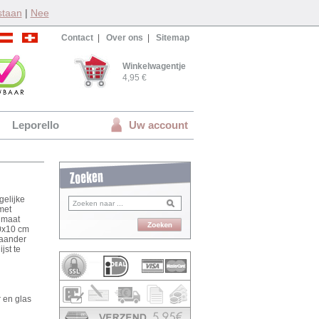
staan
|
Nee
Contact
|
Over ons
|
Sitemap
Winkelwagentje
4,95 €
Leporello
Uw account
elijke
met
e maat
10x10 cm
taander
jst te
 en glas