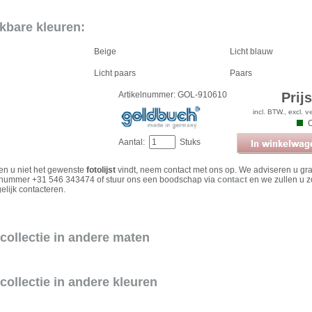
kbare kleuren:
Beige
Licht blauw
Licht paars
Paars
Artikelnummer: GOL-910610
Prij
incl. BTW., excl.
v
Aantal:
Stuks
ien u niet het gewenste
fotolijst
vindt, neem contact met ons op. We adviseren u gr
 nummer +31 546 343474 of stuur ons een boodschap via
contact
en we zullen u z
elijk contacteren.
collectie in andere maten
collectie in andere kleuren