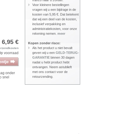
franco naar u zonder.
Voor kleinere bestellingen
vragen wij u een bijdrage in de
kosten van 5,95 €. Dat betekent
dat wij een deel van de kosten,
inclusief verpakking en
administratiekosten, voor onze
rekening nemen.
meer
s 6,95 €
Kopen zonder risco:
Als het product u niet bevalt
erzendkosten
Op voorraad
geven wij u een
GELD-TERUG-
GARANTIE
binnen 30 dagen
nadat u hebt product hebt
ontvangen. Neem astublieft
met ons contact voor de
aag onder
retourzending.
o snel