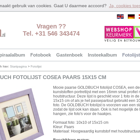
 maakt gebruik van cookies. Gaat U daarmee accoord?
Ja, cookies toe
Vragen ??
Tel. +31 546 343474
piraalalbum
Fotoboek
Gastenboek
Insteekalbum
Fotolijst
ch hier:
Startpagina
>
Fotolijst
UCH FOTOLIJST COSEA PAARS 15X15 CM
Mooie paarse GOLDBUCH fotolijst COSEA, een deg
kunststoffen portretlijst met een 16mm smal profiel 
houtstructuur. Deze lijst is geschikt voor 1 foto in d
15x15 cm of als je het passepartout gebruikt een 
foto. De GOLDBUCH fotolijst is voorzien van een s
zodat de lijst ook kan staan. Ook is het mogelijk de li
hangen, zie foto's voor de haakjes.
Formaat foto: 10x10 of 15x15 cm
Kleur: Paars
Materiaal: Hoogwaardig kunststof met houtstructuur