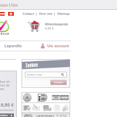
staan
|
Nee
Contact
|
Over ons
|
Sitemap
Winkelwagentje
4,95 €
Leporello
Uw account
tuur en
voor de
mer:
19,95 €
rzendkosten