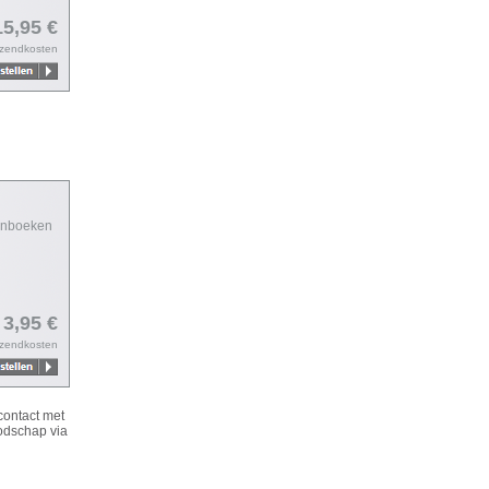
15,95 €
rzendkosten
tenboeken
 3,95 €
rzendkosten
contact met
odschap via