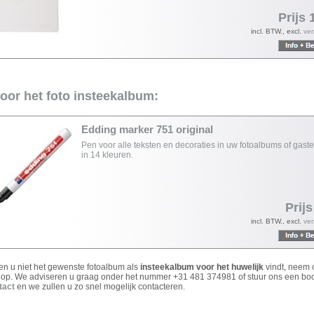
Prijs 
incl. BTW., excl.
ve
voor het foto insteekalbum:
Edding marker 751 original
Pen voor alle teksten en decoraties in uw fotoalbums of gas
in 14 kleuren.
Prijs
incl. BTW., excl.
ve
ien u niet het gewenste fotoalbum als
insteekalbum voor het huwelijk
vindt, neem 
 op. We adviseren u graag onder het nummer +31 481 374981 of stuur ons een bo
tact
en we zullen u zo snel mogelijk contacteren.