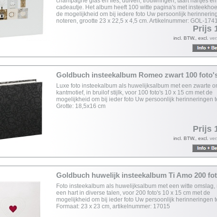
champagne glas en fles, duiven, trouwringen, taart hartjes e
cadeautje. Het album heeft 100 witte pagina's met insteekho
de mogelijkheid om bij iedere foto Uw persoonlijk herinnerin
noteren, grootte 23 x 22,5 x 4,5 cm. Artikelnummer: GOL-174
Prijs 
incl. BTW., excl.
ve
Goldbuch insteekalbum Romeo zwart 100 foto'
Luxe foto insteekalbum als huwelijksalbum met een zwarte o
kantmotief, in bruilof stijlk, voor 100 foto's 10 x 15 cm met de
mogelijkheid om bij ieder foto Uw persoonlijk herinneringen t
Grotte: 18,5x16 cm
Prijs 
incl. BTW., excl.
ve
Goldbuch huwelijk insteekalbum Ti Amo 200 fot
Foto insteekalbum als huwelijksalbum met een witte omslag, m
een hart in diverse talen, voor 200 foto's 10 x 15 cm met de
mogelijkheid om bij ieder foto Uw persoonlijk herinneringen t
Formaat: 23 x 23 cm, artikelnummer: 17015