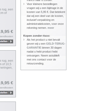
franco naar u zonder.
Voor kleinere bestellingen
vragen wij u een bijdrage in de
e rug, een
kosten van 5,95 €. Dat betekent
 cm of
dat wij een deel van de kosten,
inclusief verpakking en
administratiekosten, voor onze
rekening nemen.
meer
19,95 €
Kopen zonder risco:
rzendkosten
Als het product u niet bevalt
geven wij u een
GELD-TERUG-
GARANTIE
binnen 30 dagen
nadat u hebt product hebt
ontvangen. Neem astublieft
met ons contact voor de
e rug, een
retourzending.
m of 10,5
nneringen,
19,95 €
rzendkosten