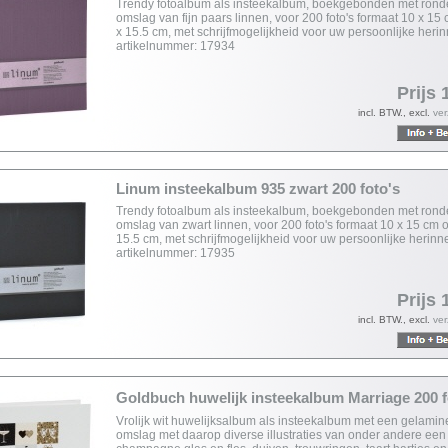
Trendy fotoalbum als insteekalbum, boekgebonden met rond
omslag van fijn paars linnen, voor 200 foto's formaat 10 x 15 
x 15.5 cm, met schrijfmogelijkheid voor uw persoonlijke heri
artikelnummer: 17934
Prijs 
incl. BTW., excl.
ve
Linum insteekalbum 935 zwart 200 foto's
Trendy fotoalbum als insteekalbum, boekgebonden met rond
omslag van zwart linnen, voor 200 foto's formaat 10 x 15 cm o
15.5 cm, met schrijfmogelijkheid voor uw persoonlijke herinn
artikelnummer: 17935
Prijs 
incl. BTW., excl.
ve
Goldbuch huwelijk insteekalbum Marriage 200 
Vrolijk wit huwelijksalbum als insteekalbum met een gelami
omslag met daarop diverse illustraties van onder andere een