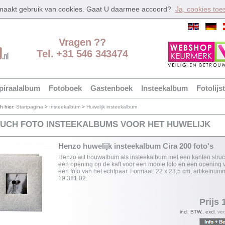
 maakt gebruik van cookies. Gaat U daarmee accoord?
Ja, cookies toe
Vragen ??
Tel. +31 546 343474
piraalalbum
Fotoboek
Gastenboek
Insteekalbum
Fotolijst
ch hier:
Startpagina
>
Insteekalbum
>
Huwelijk insteekalbum
UCH FOTO INSTEEKALBUMS VOOR HET HUWELIJK
Henzo huwelijk insteekalbum Cira 200 foto's
Henzo wit trouwalbum als insteekalbum met een kanten struc
een opening op de kaft voor een mooie foto en een opening 
een foto van het echtpaar. Formaat: 22 x 23,5 cm, artikelnum
19.381.02
Prijs 
incl. BTW., excl.
ve