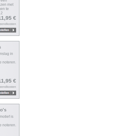
n een
ezen met
gen te
12
11,95 €
rzendkosten
s
mslag in
e noteren.
11,95 €
rzendkosten
o's
otief is
e noteren.