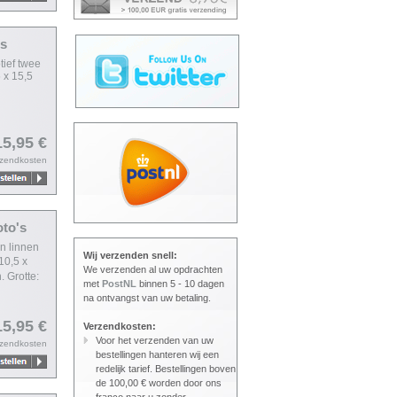
's
tief twee
5 x 15,5
15,95 €
rzendkosten
oto's
n linnen
Wij verzenden snell:
10,5 x
We verzenden al uw opdrachten
. Grotte:
met
PostNL
binnen 5 - 10 dagen
na ontvangst van uw betaling.
15,95 €
Verzendkosten:
Voor het verzenden van uw
rzendkosten
bestellingen hanteren wij een
redelijk tarief. Bestellingen boven
de 100,00 € worden door ons