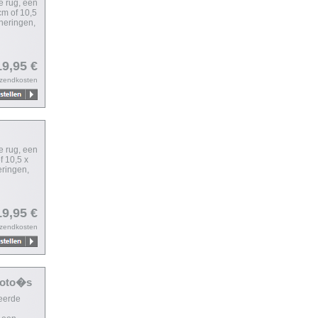
e rug, een
cm of 10,5
nneringen,
19,95 €
rzendkosten
e rug, een
f 10,5 x
eringen,
19,95 €
rzendkosten
foto�s
neerde