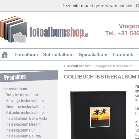
Deze site maakt gebruik van cookies.
Vragen
Tel. +31 54
Fotoalbum
Schroefalbum
Spiraalalbum
Fotoboek
U bevindt zich hier:
Startpagina
>
Insteekalbum
GOLDBUCH INSTEEKALBUM B
Di
Insteekalbum
li
Baby insteekalbum
cm
te
Huwelijk insteekalbum
Kinderen insteekalbum
De
Vakantie insteekalbum
pe
Insteekalbum Bella Vista
Zi
Insteekalbum Dream
Sn
Insteekalbum Fun
Vo
u 
Insteekalbum La Vita