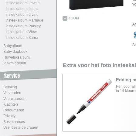
wa
Insteekalbum Levels
vo
Insteekalbum linum
Insteekalbum Living
Insteekalbum Marriage
A
Insteekalbum Paisley
Insteekalbum View
Insteekalbum Zahra
A
Babyalbum
Baby dagboek
Huwelijksalbum
Plakmiddelen
Extra voor het foto insteek
Edding ma
Pen voor al
Betaling
in 14 kleure
Verzenden
Voorwaarden
Klachten
Retourneren
Privacy
Bestelproces
Veel gestelde vragen