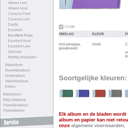
Albano Leer
Albano Hout
Cavazza Frost
Cavazza Leer
Duetto
Excellent
OMSLAG
KLEUR
F
Excellent Frost
Excellent Hout
licht plexiglas,
Violet
2
Excellent Leer
gesatineerd
Speziale
i
t
MyWay bladzijden
Babyalbum
Huwelijksalbum
Kinderalbum
Soortgelijke kleuren:
Vakantiealbum
Extra's
Babyalbum
Baby dagboek
Huwelijksalbum
Plakmiddelen
Elk album en de bladen wordt 
album en papier kan niet reto
onze
algemene voorwaarden
.