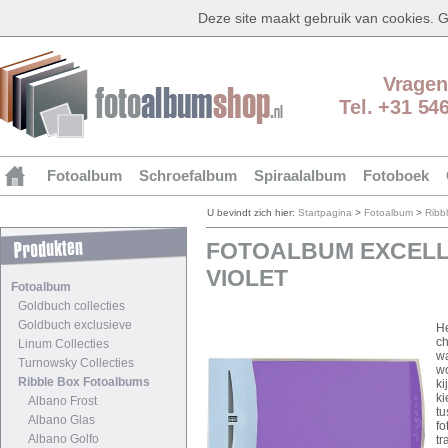
Deze site maakt gebruik van cookies.
Vragen
Tel. +31 54
Fotoalbum
Schroefalbum
Spiraalalbum
Fotoboek
U bevindt zich hier:
Startpagina
>
Fotoalbum
>
Ribb
FOTOALBUM EXCELL
VIOLET
Fotoalbum
Goldbuch collecties
Goldbuch exclusieve
H
ch
Linum Collecties
wa
Turnowsky Collecties
wo
Ribble Box Fotoalbums
ki
ki
Albano Frost
tu
Albano Glas
fo
Albano Golfo
tr