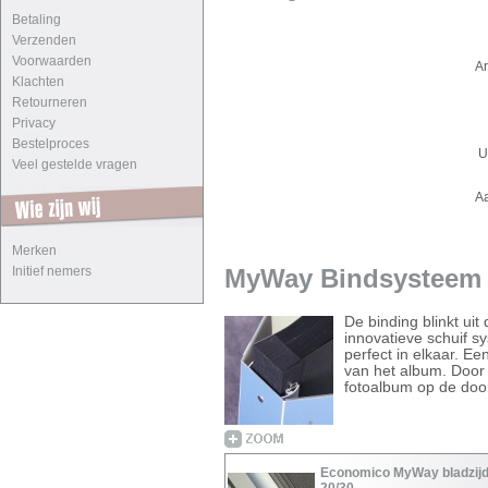
Betaling
Verzenden
Voorwaarden
Ar
Klachten
Retourneren
Privacy
Bestelproces
U
Veel gestelde vragen
A
Merken
Initief nemers
MyWay Bindsysteem -
De binding blinkt ui
innovatieve schuif s
perfect in elkaar. E
van het album. Door
fotoalbum op de doo
Economico MyWay bladzij