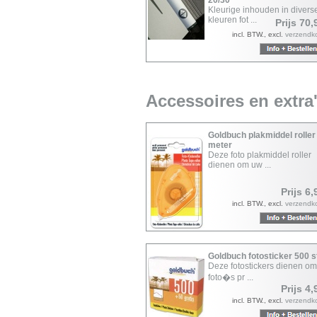
20/30
Kleurige inhouden in divers
kleuren fot ...
Prijs 70,
incl. BTW., excl.
verzendk
Accessoires en extra
Goldbuch plakmiddel roller
meter
Deze foto plakmiddel roller
dienen om uw ...
Prijs 6,
incl. BTW., excl.
verzendk
Goldbuch fotosticker 500 
Deze fotostickers dienen o
foto�s pr ...
Prijs 4,
incl. BTW., excl.
verzendk