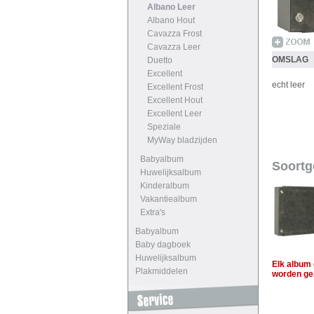
Albano Leer
Albano Hout
Cavazza Frost
Cavazza Leer
OMSLAG
Duetto
Excellent
echt leer
Excellent Frost
Excellent Hout
Excellent Leer
Speziale
MyWay bladzijden
Babyalbum
Soortg
Huwelijksalbum
Kinderalbum
Vakantiealbum
Extra's
Babyalbum
Baby dagboek
Huwelijksalbum
Elk album 
Plakmiddelen
worden ge