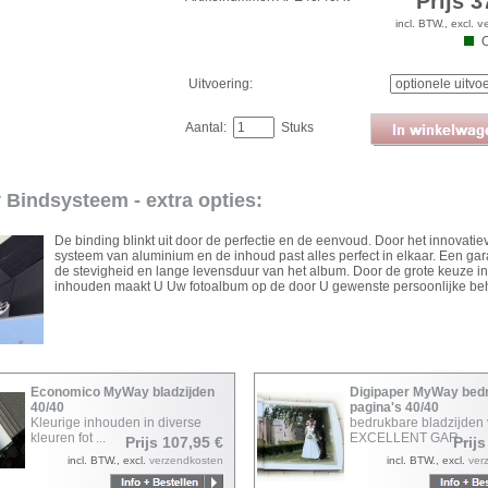
Prijs 3
incl. BTW., excl.
v
Uitvoering:
Aantal:
Stuks
Bindsysteem - extra opties:
De binding blinkt uit door de perfectie en de eenvoud. Door het innovatie
systeem van aluminium en de inhoud past alles perfect in elkaar. Een gar
de stevigheid en lange levensduur van het album. Door de grote keuze i
inhouden maakt U Uw fotoalbum op de door U gewenste persoonlijke be
Economico MyWay bladzijden
Digipaper MyWay bed
40/40
pagina's 40/40
Kleurige inhouden in diverse
bedrukbare bladzijden 
kleuren fot ...
EXCELLENT GAR ...
Prijs 107,95 €
Prijs
incl. BTW., excl.
verzendkosten
incl. BTW., excl.
ver