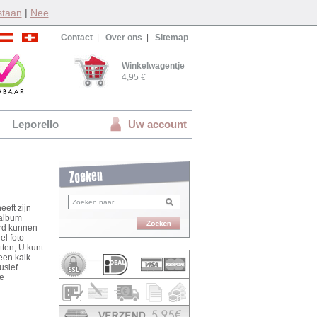
staan
|
Nee
Contact
|
Over ons
|
Sitemap
Winkelwagentje
4,95 €
Leporello
Uw account
eft zijn
oalbum
erd kunnen
el foto
ten, U kunt
een kalk
usief
ie