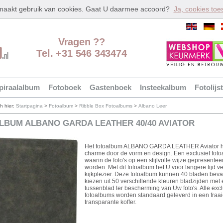
 maakt gebruik van cookies. Gaat U daarmee accoord?
Ja, cookies toe
Vragen ??
Tel. +31 546 343474
piraalalbum
Fotoboek
Gastenboek
Insteekalbum
Fotolijst
ch hier:
Startpagina
>
Fotoalbum
>
Ribble Box Fotoalbums
>
Albano Leer
LBUM ALBANO GARDA LEATHER 40/40 AVIATOR
Het fotoalbum ALBANO GARDA LEATHER Aviator he
charme door de vorm en design. Een exclusief fot
waarin de foto's op een stijlvolle wijze gepresente
worden. Met dit fotoalbum het U voor langere tijd ve
kijkplezier. Deze fotoalbum kunnen 40 bladen bevat
kiezen uit 50 verschillende kleuren bladzijden met 
tussenblad ter bescherming van Uw foto's. Alle excl
fotoalbums worden standaard geleverd in een fraa
transparante koffer.