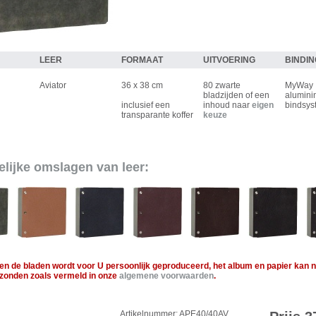
LEER
FORMAAT
UITVOERING
BINDI
Aviator
36 x 38 cm
80 zwarte
MyWay
bladzijden of een
alumini
inclusief een
inhoud naar
eigen
bindsy
transparante koffer
keuze
elijke omslagen van leer:
en de bladen wordt voor U persoonlijk geproduceerd, het album en papier kan n
zonden zoals vermeld in onze
algemene voorwaarden
.
Artikelnummer: APE40/40AV