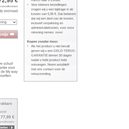
72,95 €
franco naar u zonder.
Voor kleinere bestellingen
erzendkosten
vragen wij u een bijdrage in de
Op voorraad
kosten van 5,95 €. Dat betekent
dat wij een deel van de kosten,
inclusief verpakking en
administratiekosten, voor onze
rekening nemen.
meer
Kopen zonder risco:
Als het product u niet bevalt
geven wij u een
GELD-TERUG-
GARANTIE
binnen 30 dagen
nadat u hebt product hebt
ve schuif
ontvangen. Neem astublieft
antie voor
met ons contact voor de
n de My way
retourzending.
hoeften.
rukbare
voor
 77,95 €
zendkosten