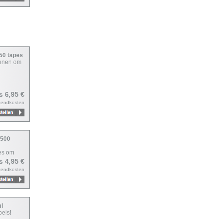
650 tapes
ienen om
js 6,95 €
zendkosten
 500
jes om
js 4,95 €
zendkosten
ml
els!