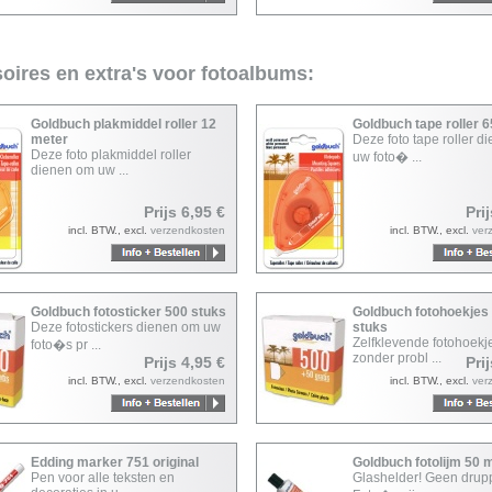
oires en extra's voor fotoalbums:
Goldbuch plakmiddel roller 12
Goldbuch tape roller 
meter
Deze foto tape roller d
Deze foto plakmiddel roller
uw foto� ...
dienen om uw ...
Prijs 6,95 €
Pri
incl. BTW., excl.
verzendkosten
incl. BTW., excl.
ver
Goldbuch fotosticker 500 stuks
Goldbuch fotohoekjes
Deze fotostickers dienen om uw
stuks
Zelfklevende fotohoek
foto�s pr ...
zonder probl ...
Prijs 4,95 €
Pri
incl. BTW., excl.
verzendkosten
incl. BTW., excl.
ver
Edding marker 751 original
Goldbuch fotolijm 50 
Pen voor alle teksten en
Glashelder! Geen drupp