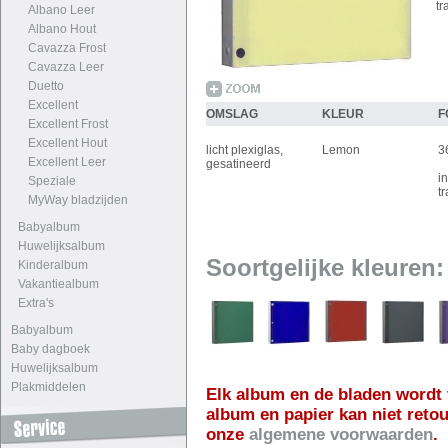
tr
Albano Leer
Albano Hout
Cavazza Frost
Cavazza Leer
Duetto
Excellent
OMSLAG
KLEUR
F
Excellent Frost
Excellent Hout
licht plexiglas,
Lemon
3
Excellent Leer
gesatineerd
i
Speziale
t
MyWay bladzijden
Babyalbum
Huwelijksalbum
Soortgelijke kleuren:
Kinderalbum
Vakantiealbum
Extra's
Babyalbum
Baby dagboek
Huwelijksalbum
Plakmiddelen
Elk album en de bladen wordt 
album en papier kan niet reto
onze
algemene voorwaarden
.