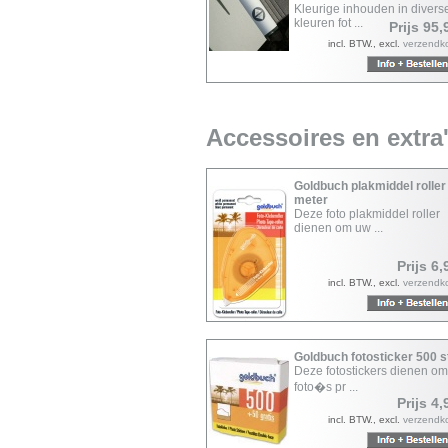
Kleurige inhouden in divers
kleuren fot ...
Prijs 95,
incl. BTW., excl.
verzendk
Accessoires en extra
Goldbuch plakmiddel roller
meter
Deze foto plakmiddel roller
dienen om uw ...
Prijs 6,
incl. BTW., excl.
verzendk
Goldbuch fotosticker 500 
Deze fotostickers dienen o
foto�s pr ...
Prijs 4,
incl. BTW., excl.
verzendk