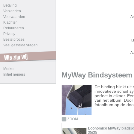
Betaling
Verzenden
Voorwaarden
Ar
Klachten
Retourneren
Privacy
Bestelproces
U
Veel gestelde vragen
A
Merken
MyWay Bindsysteem -
Initief nemers
De binding blinkt ui
innovatieve schuif s
perfect in elkaar. E
van het album. Door
fotoalbum op de doo
Economico MyWay bladzij
35/35