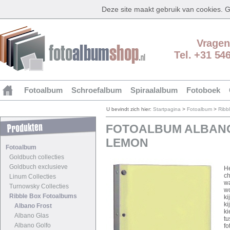
Deze site maakt gebruik van cookies.
Vragen
Tel. +31 54
Fotoalbum
Schroefalbum
Spiraalalbum
Fotoboek
U bevindt zich hier:
Startpagina
>
Fotoalbum
>
Ribb
FOTOALBUM ALBANO
LEMON
Fotoalbum
Goldbuch collecties
Goldbuch exclusieve
H
ch
Linum Collecties
wa
Turnowsky Collecties
wo
Ribble Box Fotoalbums
ki
ki
Albano Frost
ki
Albano Glas
tu
Albano Golfo
fo