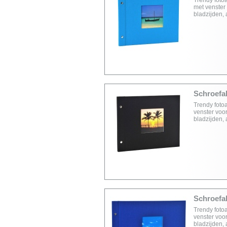
Trendy foto
met venster 
bladzijden,
Schroefal
Trendy foto
venster voor
bladzijden,
Schroefal
Trendy foto
venster voor
bladzijden,