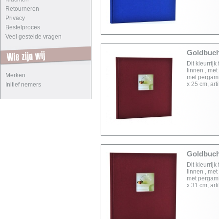
Retourneren
Privacy
Bestelproces
Veel gestelde vragen
Goldbuch 
Dit kleurri
linnen , met
Merken
met pergami
x 25 cm, ar
Initief nemers
Goldbuch 
Dit kleurri
linnen , met
met pergami
x 31 cm, ar