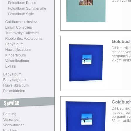
tegen vuil 
Fotoalbum Rosso
Fotoalbum Summertime
Fotoalbum Style
Goldbuch exclusieve
Linum Collecties
Turnowsky Collecties
Ribble Box Fotoalbums
Goldbuch 
Babyalbum
Dit kleurrij
Huwelijksalbum
met een vens
Kinderalbum
pergamijn v
25 cm, arti
Vakantiealbum
Extra's
Babyalbum
Baby dagboek
Huwelijksalbum
Plakmiddelen
Goldbuch 
Dit kleurrij
met een vens
Betaling
pergamijn v
Verzenden
31 cm, arti
Voorwaarden
Klachten