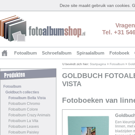
Deze site maakt gebruik van cookies.
Vragen
Tel. +31 54
Fotoalbum
Schroefalbum
Spiraalalbum
Fotoboek
U bevindt zich hier:
Startpagina
>
Fotoalbum
>
Gold
GOLDBUCH FOTOALB
VISTA
Fotoalbum
Goldbuch collecties
Fotoalbum Bella Vista
Fotoboeken van linn
Fotoalbum Chromo
Fotoalbum Colore
Goldbuch 
Fotoalbum Crazy Animals
Fotoalbum La Vita
Een kleurri
linnen, met 
Fotoalbum Leaves
bladzijden 
Fotoalbum Paisley