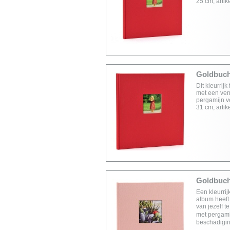
25 cm, arti
Goldbuch 
Dit kleurrij
met een vens
pergamijn v
31 cm, arti
Goldbuch 
Een kleurrij
album heeft
van jezelf t
met pergami
beschadigin