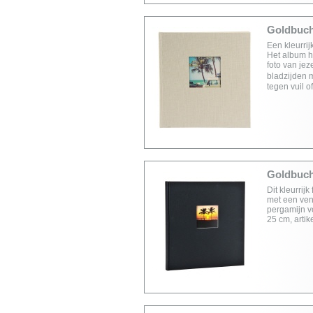
Goldbuch 
Een kleurrij
Het album h
foto van jez
bladzijden 
tegen vuil 
Goldbuch 
Dit kleurrij
met een vens
pergamijn v
25 cm, arti