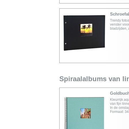
Schroefal
Trendy foto
venster voor
bladzijden,
Spiraalalbums van li
Goldbuch
Kleurrijk aq
van fijn lin
In de omslag
Formaat: 34