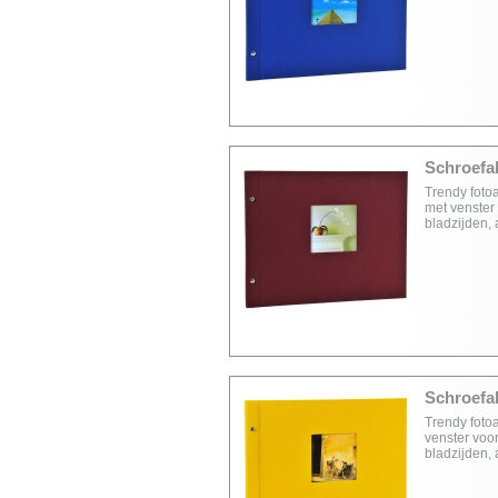
Schroefal
Trendy foto
met venster 
bladzijden,
Schroefal
Trendy foto
venster voor
bladzijden,