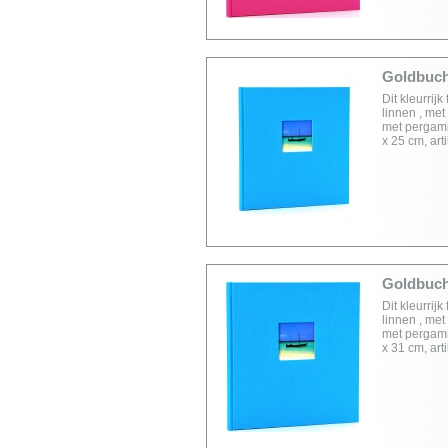
Goldbuch 
Dit kleurrij
linnen , met
met pergami
x 25 cm, ar
Goldbuch 
Dit kleurrij
linnen , met
met pergami
x 31 cm, ar