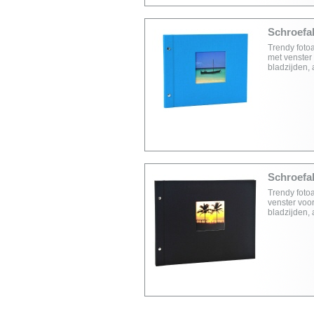
Schroefal
Trendy foto
met venster 
bladzijden,
Schroefal
Trendy foto
venster voor
bladzijden,