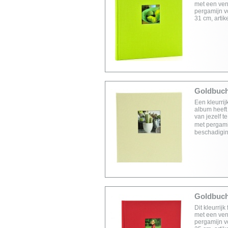
met een vens
pergamijn v
31 cm, arti
Goldbuch 
Een kleurrij
album heeft
van jezelf t
met pergami
beschadigin
Goldbuch 
Dit kleurrij
met een vens
pergamijn v