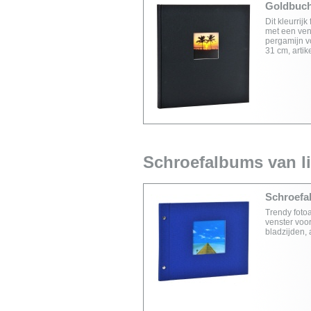
Goldbuch 
Dit kleurrij
met een vens
pergamijn v
31 cm, arti
Schroefalbums van li
Schroefal
Trendy foto
venster voor
bladzijden,