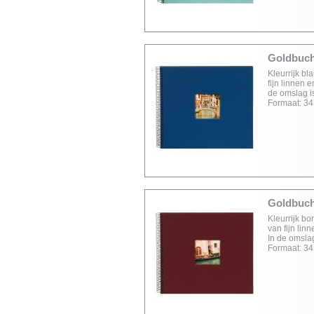
Goldbuch
Kleurrijk bl
fijn linnen 
de omslag is
Formaat: 34
Goldbuch
Kleurrijk bo
van fijn lin
In de omslag
Formaat: 34