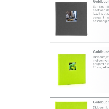
Goldbuch 
Een kleurrij
heeft aan d
jezelf te pl
pergamijn w
beschadigin
Goldbuch 
Dit kleurrij
met een vens
pergamijn v
25 cm, arti
Goldbuch 
Dit kleurrij