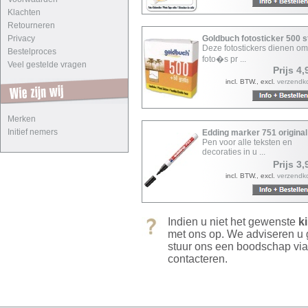
Klachten
Retourneren
Privacy
Goldbuch fotosticker 500 
Deze fotostickers dienen o
Bestelproces
foto�s pr ...
Veel gestelde vragen
Prijs 4,
incl. BTW., excl.
verzendk
Merken
Initief nemers
Edding marker 751 original
Pen voor alle teksten en
decoraties in u ...
Prijs 3,
incl. BTW., excl.
verzendk
Indien u niet het gewenste
k
met ons op. We adviseren u
stuur ons een boodschap vi
contacteren.