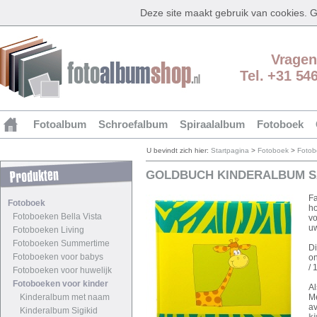
Deze site maakt gebruik van cookies.
Vragen
Tel. +31 54
Fotoalbum
Schroefalbum
Spiraalalbum
Fotoboek
U bevindt zich hier:
Startpagina
>
Fotoboek
>
Fotob
GOLDBUCH KINDERALBUM SA
Fa
Fotoboek
ho
Fotoboeken Bella Vista
vo
uw
Fotoboeken Living
Fotoboeken Summertime
Di
Fotoboeken voor babys
on
/ 
Fotoboeken voor huwelijk
Fotoboeken voor kinder
Al
Kinderalbum met naam
Me
a
Kinderalbum Sigikid