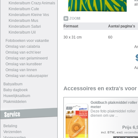
k
Kinderalbum Crazy Animals
al
Kinderalbum Cute
Kinderalbum Kleine Vos
Kinderalbum Mus
Formaat
Aantal pagina's
Kinderalbum Safari
Kinderalbum Uil
30 x 31 cm
60
Fotoboeken voor vakantie
Omslag van calabria
A
Omslag van echt leer
Omslag van gelamineerd
Omslag van kunstleer
A
Omslag van linnen
Omslag van natuurpapier
Babyalbum
Accessoires en extra's voor
Baby dagboek
Huwelijksalbum
Plakmiddelen
Goldbuch plakmiddel roller
meter
Deze foto plakmiddel roller
dienen om uw ...
Betaling
Prijs 6,
Verzenden
incl. BTW., excl.
verzendk
Voorwaarden