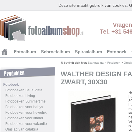
Deze site maakt gebruik van cookies.
Vragen
Tel. +31 54
Fotoalbum
Schroefalbum
Spiraalalbum
Fotoboek
U bevindt zich hier:
Startpagina
>
Fotoboek
>
Omsla
WALTHER DESIGN FA
ZWART, 30X30
Fotoboek
Fotoboeken Bella Vista
He
Fotoboeken Living
he
30
Fotoboeken Summertime
bl
Fotoboeken voor babys
mo
Fotoboeken voor huwelijk
kl
ne
Fotoboeken voor kinder
ve
Fotoboeken voor vakantie
je
Omslag van calabria
ve