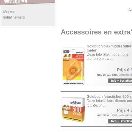
A
Merken
Initief nemers
Accessoires en extra
Goldbuch plakmiddel roller
meter
Deze foto plakmiddel roller
dienen om uw ...
Prijs 6,
incl. BTW., excl.
verzendk
Goldbuch fotosticker 500 
Deze fotostickers dienen o
foto�s pr ...
Prijs 4,
incl. BTW., excl.
verzendk