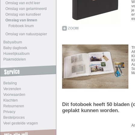
Wa
Omslag van echt leer
vo
Omslag van gelamineerd
je
Omslag van kunstleer
er
ei
Omslag van linnen
Fotoboek linum
Omslag van natuurpapier
Babyalbum
T
Baby dagboek
Af
Huwelijksalbum
Kl
Plakmiddelen
Kl
Aa
So
Ma
Betaling
Verzenden
Voorwaarden
Klachten
Dit fotoboek heeft 50 bladen (d
Retourneren
geplakt kunnen worden.
Privacy
Bestelproces
Veel gestelde vragen
A