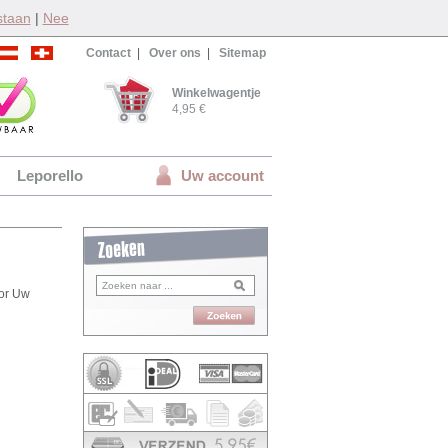
staan
|
Nee
Contact
|
Over ons
|
Sitemap
Winkelwagentje
4,95 €
Leporello
Uw account
oor Uw