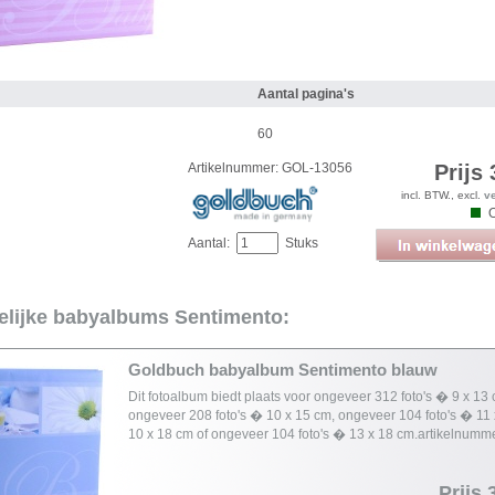
Aantal pagina's
m
60
Artikelnummer: GOL-13056
Prijs 
incl. BTW., excl.
v
Aantal:
Stuks
elijke babyalbums Sentimento:
Goldbuch babyalbum Sentimento blauw
Dit fotoalbum biedt plaats voor ongeveer 312 foto's � 9 x 13 
ongeveer 208 foto's � 10 x 15 cm, ongeveer 104 foto's � 11 
10 x 18 cm of ongeveer 104 foto's � 13 x 18 cm.artikelnumm
Prijs 