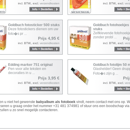
incl. BTW., excl.
verzendkosten
incl. BTW., excl.
ver
Goldbuch fotosticker 500 stuks
Goldbuch fotohoekjes
Deze fotostickers dienen om uw
stuks
Zelfklevende fotohoek
foto�s pr ...
zonder probl ...
Prijs 4,95 €
Pri
incl. BTW., excl.
verzendkosten
incl. BTW., excl.
ver
Edding marker 751 original
Goldbuch fotolijm 50 
Pen voor alle teksten en
Glashelder! Geen drupp
decoraties in u ...
Foto�s zijn g ...
Prijs 3,95 €
Pri
incl. BTW., excl.
verzendkosten
incl. BTW., excl.
ver
ien u niet het gewenste
babyalbum als fotoboek
vindt, neem contact met ons op. 
iseren u graag onder het nummer +31 481 374981 of stuur ons een boodschap vi
ullen u zo snel mogelijk contacteren.