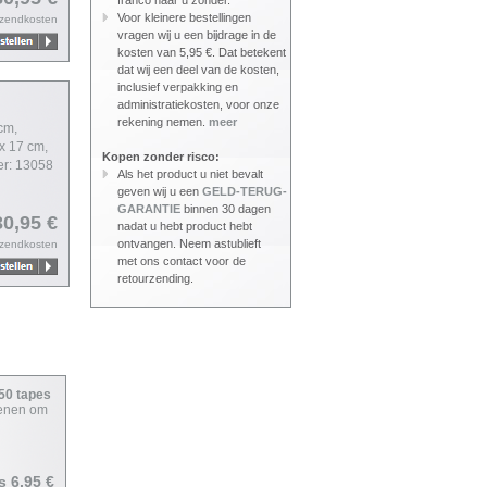
franco naar u zonder.
Voor kleinere bestellingen
rzendkosten
vragen wij u een bijdrage in de
kosten van 5,95 €. Dat betekent
dat wij een deel van de kosten,
inclusief verpakking en
administratiekosten, voor onze
rekening nemen.
meer
cm,
x 17 cm,
Kopen zonder risco:
er: 13058
Als het product u niet bevalt
geven wij u een
GELD-TERUG-
GARANTIE
binnen 30 dagen
30,95 €
nadat u hebt product hebt
ontvangen. Neem astublieft
rzendkosten
met ons contact voor de
retourzending.
650 tapes
ienen om
js 6,95 €