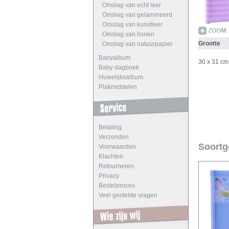
Omslag van echt leer
Omslag van gelamineerd
Omslag van kunstleer
Omslag van linnen
Grootte
Omslag van natuurpapier
Babyalbum
30 x 31 c
Baby dagboek
Huwelijksalbum
Plakmiddelen
Betaling
Verzenden
Soortg
Voorwaarden
Klachten
Retourneren
Privacy
Bestelproces
Veel gestelde vragen