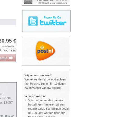
30,95 €
erzendkosten
Op voorraad
Wij verzenden snell:
We verzenden al uw opdrachten
met
PostNL
binnen 5 - 10 dagen
na ontvangst van uw betaling.
cm,
Verzendkosten:
x 17 cm,
Voor het verzenden van uw
er: 13057
bestellingen hanteren wij een
redelijk tarief. Bestellingen boven
de 100,00 € worden door ons
30,95 €