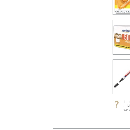
Ind
adv
we z