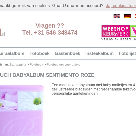
 maakt gebruik van cookies. Gaat U daarmee accoord?
Ja, cookies toe
Vragen ??
Tel. +31 546 343474
piraalalbum
Fotoboek
Gastenboek
Insteekalbum
Fotolijst
ch hier:
Startpagina
>
Fotoboek
>
Fotoboeken voor babys
UCH BABYALBUM SENTIMENTO ROZE
Een mooi roze babyalbum met baby motiefjes en 4
geïllustreerde bladzijden met Nederlandse tekst v
persoonlijke aantekeningen