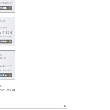
zendkosten
 500
jes om
js 4,95 €
zendkosten
ml
els!
js 4,95 €
zendkosten
We
a
contact
en