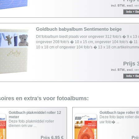
incl. BTW., excl.
ve
Goldbuch babyalbum Sentimento beige
Dit fotoalbum biedt plaats voor ongeveer 312 foto's � 9 x 13 
ongeveer 208 foto's � 10 x 15 cm, ongeveer 104 foto's � 11 
10 x 18 cm of ongeveer 104 foto's � 13 x 18 cm.artikelnumm
Prijs 
incl. BTW., excl.
ve
oires en extra's voor fotoalbums:
Goldbuch plakmiddel roller 12
Goldbuch tape roller 
meter
Deze foto tape roller d
Deze foto plakmiddel roller
uw foto� ...
dienen om uw ...
Prijs 6,95 €
Pri