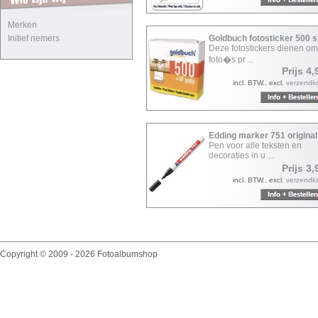
Merken
Initief nemers
Goldbuch fotosticker 500 
Deze fotostickers dienen o
foto�s pr ...
Prijs 4,
incl. BTW., excl.
verzendk
Edding marker 751 original
Pen voor alle teksten en
decoraties in u ...
Prijs 3,
incl. BTW., excl.
verzendk
Copyright © 2009 - 2026 Fotoalbumshop