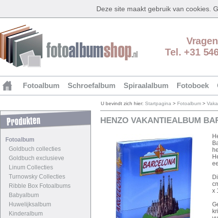
Deze site maakt gebruik van cookies.
Vragen
Tel. +31 54
Fotoalbum
Schroefalbum
Spiraalalbum
Fotoboek
U bevindt zich hier:
Startpagina
>
Fotoalbum
>
Vaka
HENZO VAKANTIEALBUM BA
He
Fotoalbum
Ba
Goldbuch collecties
he
He
Goldbuch exclusieve
ee
Linum Collecties
Turnowsky Collecties
Di
cm
Ribble Box Fotoalbums
x 
Babyalbum
Huwelijksalbum
Ge
kr
Kinderalbum