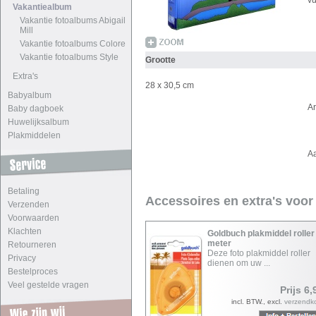
vu
Vakantiealbum
Vakantie fotoalbums Abigail
Mill
Vakantie fotoalbums Colore
Vakantie fotoalbums Style
Grootte
Extra's
28 x 30,5 cm
Babyalbum
A
Baby dagboek
Huwelijksalbum
Plakmiddelen
A
Betaling
Accessoires en extra's voor
Verzenden
Voorwaarden
Klachten
Goldbuch plakmiddel roller
meter
Retourneren
Deze foto plakmiddel roller
Privacy
dienen om uw ...
Bestelproces
Veel gestelde vragen
Prijs 6,
incl. BTW., excl.
verzendk