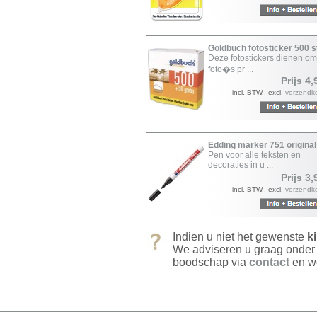
Goldbuch fotosticker 500 
Deze fotostickers dienen o
foto�s pr ...
Prijs 4,
incl. BTW., excl.
verzendk
Edding marker 751 original
Pen voor alle teksten en
decoraties in u ...
Prijs 3,
incl. BTW., excl.
verzendk
Indien u niet het gewenste
k
We adviseren u graag onder
boodschap via
contact
en we