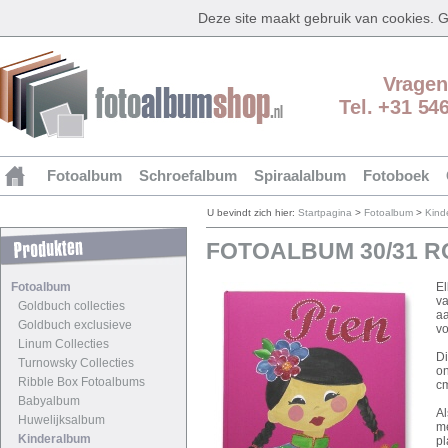
Deze site maakt gebruik van cookies.
Vragen
Tel. +31 54
Fotoalbum
Schroefalbum
Spiraalalbum
Fotoboek
U bevindt zich hier:
Startpagina
>
Fotoalbum
>
Kind
FOTOALBUM 30/31 R
Fotoalbum
El
va
Goldbuch collecties
aa
Goldbuch exclusieve
vo
Linum Collecties
Di
Turnowsky Collecties
on
Ribble Box Fotoalbums
cm
Babyalbum
Al
Huwelijksalbum
me
Kinderalbum
pl