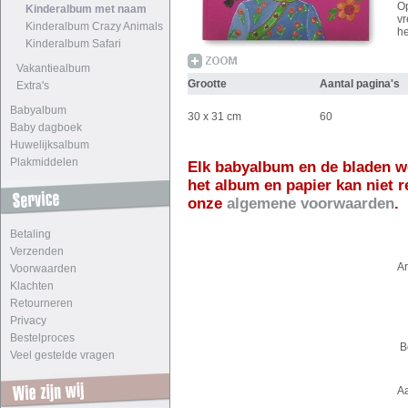
Op
Kinderalbum met naam
vr
Kinderalbum Crazy Animals
he
Kinderalbum Safari
Vakantiealbum
Grootte
Aantal pagina's
Extra's
Babyalbum
30 x 31 cm
60
Baby dagboek
Huwelijksalbum
Plakmiddelen
Elk babyalbum en de bladen w
het album en papier kan niet 
onze
algemene voorwaarden
.
Betaling
Verzenden
A
Voorwaarden
Klachten
Retourneren
Privacy
Bestelproces
B
Veel gestelde vragen
A