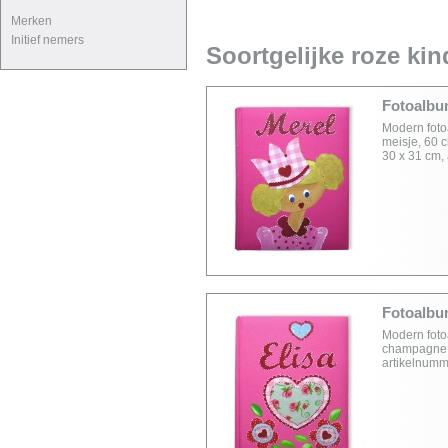
Merken
Initief nemers
Soortgelijke roze ki
Fotoalbu
Modern fotoa
meisje, 60 
30 x 31 cm,
Fotoalbum
Modern foto
champagne (
artikelnum