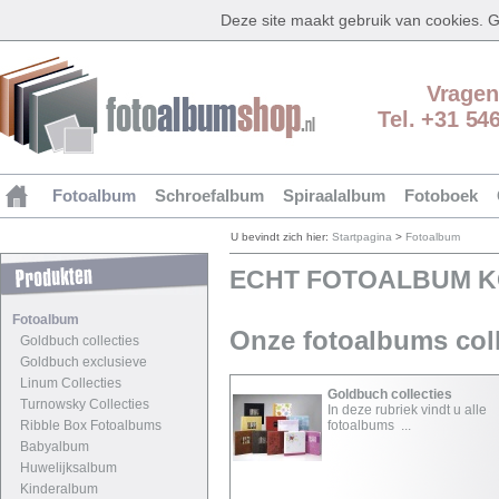
Deze site maakt gebruik van cookies.
Vragen
Tel. +31 54
Fotoalbum
Schroefalbum
Spiraalalbum
Fotoboek
U bevindt zich hier:
Startpagina
>
Fotoalbum
ECHT FOTOALBUM 
Fotoalbum
Onze fotoalbums coll
Goldbuch collecties
Goldbuch exclusieve
Linum Collecties
Goldbuch collecties
Turnowsky Collecties
In deze rubriek vindt u alle
Ribble Box Fotoalbums
fotoalbums ...
Babyalbum
Huwelijksalbum
Kinderalbum