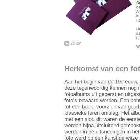
Oo
de
Al
te
Fo
He
ga
op
Wi
Herkomst van een fo
Aan het begin van de 19e eeuw, t
deze tegenwoordig kennen nog n
fotoalbums uit geperst en uitges
foto’s bewaard worden. Een aa
tot een boek, voorzien van goud
klassieke leren omslag. Het alb
met een slot, dit waren de eerst
werden bijna uitsluitend gemaakt
werden in de uitsnedingen in he
foto werd op een kunstige wijze