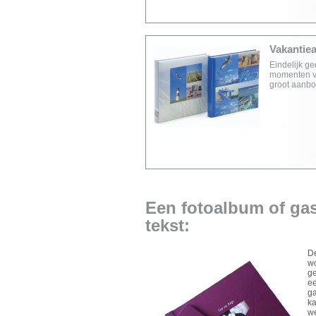
Vakantie
Eindelijk g
momenten va
groot aanbod
Een fotoalbum of ga
tekst:
De
wo
ge
ee
ga
ka
we