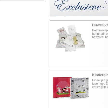
Huwelijk
Het huwelijk
herinnering
bewaren, heb
Kinderal
Eindelijk z
tegemoet. Z
eerste gliml