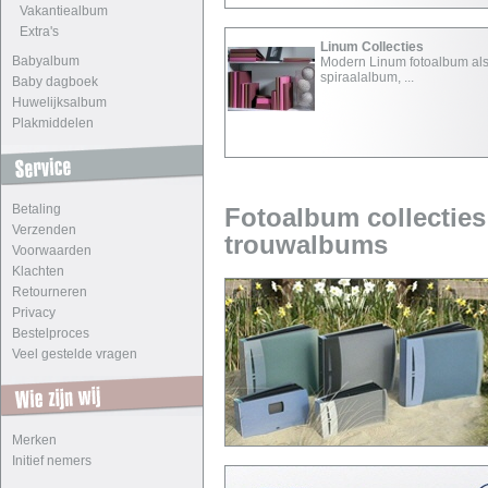
Vakantiealbum
Extra's
Linum Collecties
Babyalbum
Modern Linum fotoalbum al
spiraalalbum, ...
Baby dagboek
Huwelijksalbum
Plakmiddelen
Betaling
Fotoalbum collecties
Verzenden
trouwalbums
Voorwaarden
Klachten
Retourneren
Privacy
Bestelproces
Veel gestelde vragen
Merken
Initief nemers